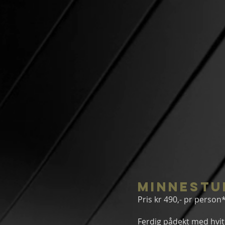
Minnestu
Pris kr 490,- pr person
Ferdig pådekt med hvit