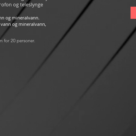
rofon og teleslynge
nn og mineralvann.
e, vann og mineralvann,
m for 20 personer.