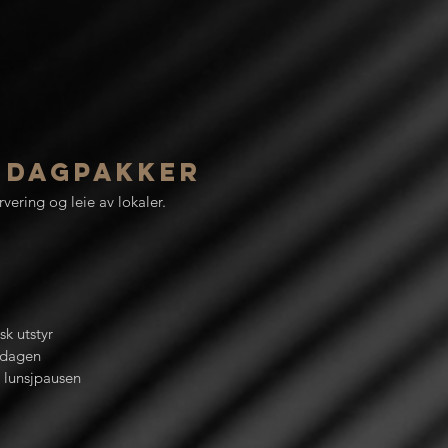
å dagpakker
vering og leie av lokaler.
sk utstyr
 dagen
 lunsjpausen