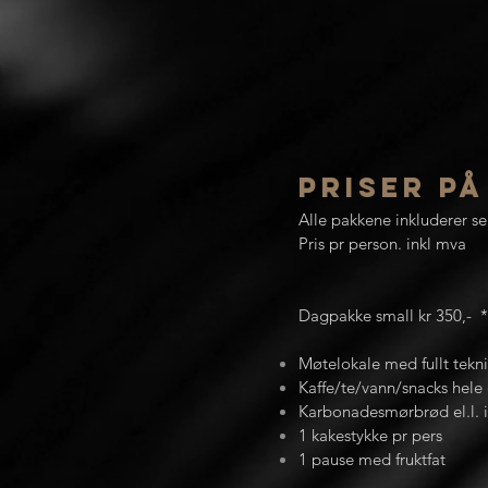
Priser p
Alle pakkene inkluderer ser
Pris pr person. inkl mva
Dagpakke small kr 350,- *
Møtelokale med fullt tekni
Kaffe/te/vann/snacks hele
Karbonadesmørbrød el.l. i
1 kakestykke pr pers
1 pause med fruktfat