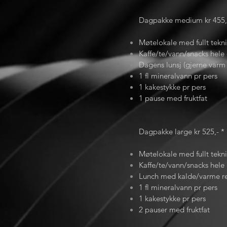
Dagpakke medium kr 455,
Møtelokale med fullt tekni
Kaffe/te/vann/snacks hele
Dagens lunsj (gjerne varm
1 fl mineralvann pr pers
1 kakestykke pr pers
1 pause med fruktfat
Dagpakke large kr 525,- *
Møtelokale med fullt tekni
Kaffe/te/vann/snacks hele
Lunch med kalde/varme re
1 fl mineralvann pr pers
1 kakestykke pr pers
2 pauser med fruktfat