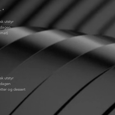
- *
sk utstyr
 dagen
 mat)
sk utstyr
 dagen
tter og dessert