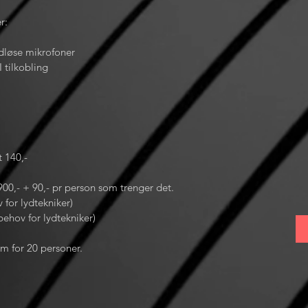
r:
ådløse mikrofoner
 tilkobling
t 140,-
 900,- + 90,- pr person som trenger det
.
 for lydtekniker)
behov for lydtekniker)
om for 20 personer.