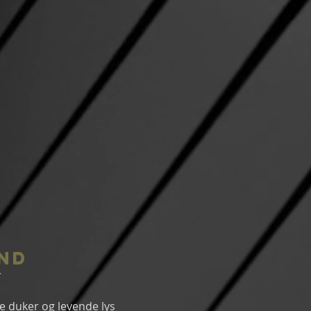
nd
*
e duker og levende lys